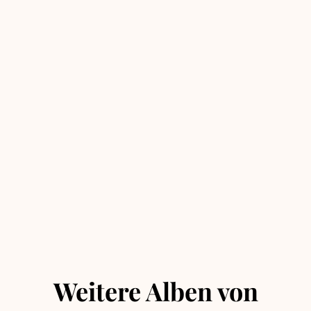
I steh im Stau (Extended)
€ 1,17 EUR
Waun der Tog ins lebm kummt (Extended)
€ 1,17 EUR
Weitere Alben von