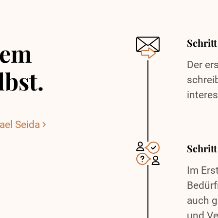
Schrit
nem
Der ers
lbst.
schrei
interes
ael Seida
Schrit
Im Ers
Bedürf
auch g
und Ve