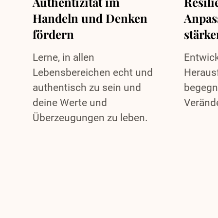
Authentizität im
Resili
Handeln und Denken
Anpas
fördern
stärke
Lerne, in allen
Entwick
Lebensbereichen echt und
Herausf
authentisch zu sein und
begegne
deine Werte und
Veränd
Überzeugungen zu leben.