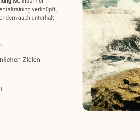
ung ist.
Indem er
ntaltraining verknüpft,
 sondern auch unterhält
n
lichen Zielen
t