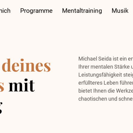
mich
Programme
Mentaltraining
Musik
 deines
Michael Seida ist ein e
Ihrer mentalen Stärke u
Leistungsfähigkeit stei
s
mit
erfüllteres Leben führ
bietet Ihnen die Werkze
g
chaotischen und schnell